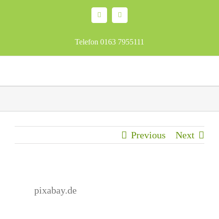
Skip
Facebook
Email
to
content
Telefon 0163 7955111
Previous
Next
pixabay.de