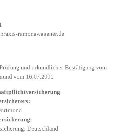
1
lpraxis-ramonawagener.de
e
 Prüfung und urkundlicher Bestätigung vom
mund vom 16.07.2001
aftpflicht­versicherung
ersicherers:
Dortmund
ersicherung:
sicherung: Deutschland