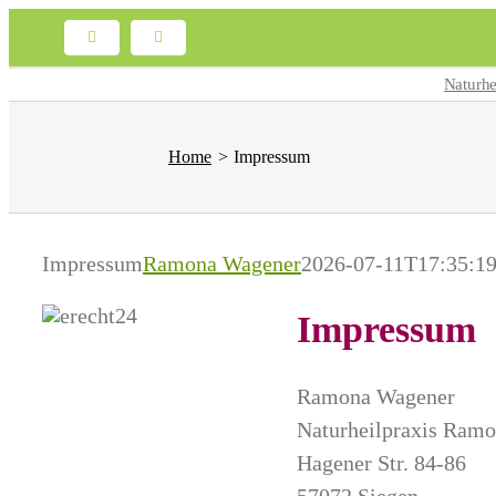
Skip
Facebook
Email
to
Naturhe
content
Home
Impressum
Impressum
Ramona Wagener
2026-07-11T17:35:1
Impressum
Ramona Wagener
Naturheilpraxis Ram
Hagener Str. 84-86
57072 Siegen