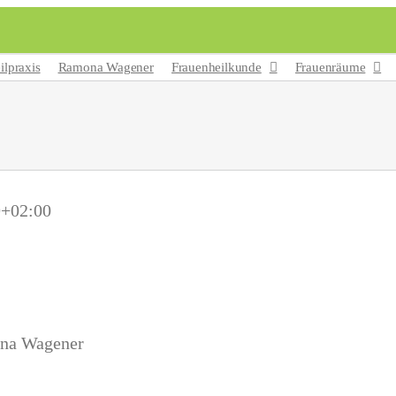
ilpraxis
Ramona Wagener
Frauenheilkunde
Frauenräume
9+02:00
ona Wagener