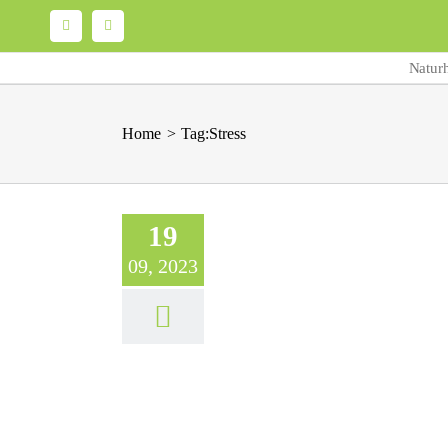
Skip
Facebook
Email
to
Naturh
content
Home
Tag:
Stress
19
09, 2023