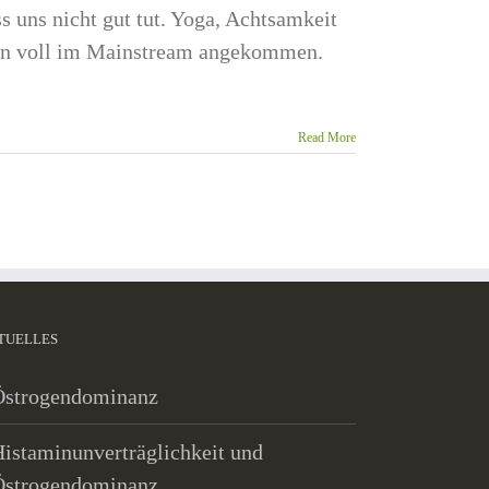
s uns nicht gut tut. Yoga, Achtsamkeit
dern voll im Mainstream angekommen.
Read More
TUELLES
Östrogendominanz
istaminunverträglichkeit und
Östrogendominanz