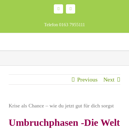
Skip
Facebook
Email
to
content
Telefon 0163 7955111
Previous
Next
Krise als Chance – wie du jetzt gut für dich sorgst
Umbruchphasen -Die Welt