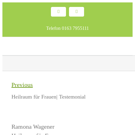
Skip
Facebook
Email
to
content
Telefon 0163 7955111
Previous
Heilraum für Frauen| Testemonial
Ramona Wagener