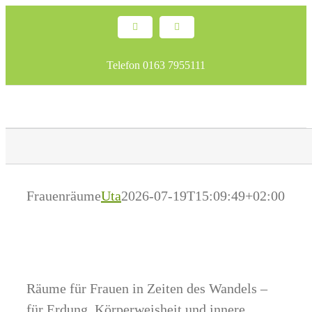
Skip
Facebook
Email
to
content
Telefon 0163 7955111
Frauenräume
Uta
2026-07-19T15:09:49+02:00
Räume für Frauen in Zeiten des Wandels –
für Erdung, Körperweisheit und innere