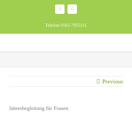
Skip
Facebook
Email
to
content
Telefon 0163 7955111
Previous
Jahresbegleitung für Frauen