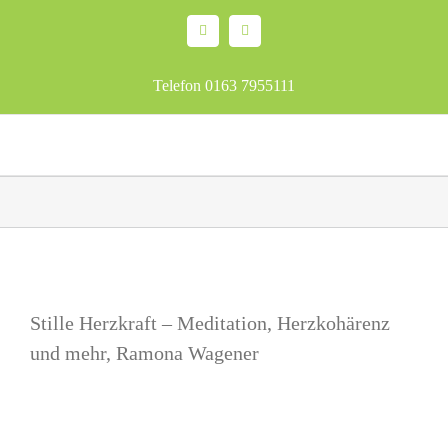
Skip
Facebook
Email
to
content
Telefon 0163 7955111
Stille Herzkraft – Meditation, Herzkohärenz
und mehr, Ramona Wagener